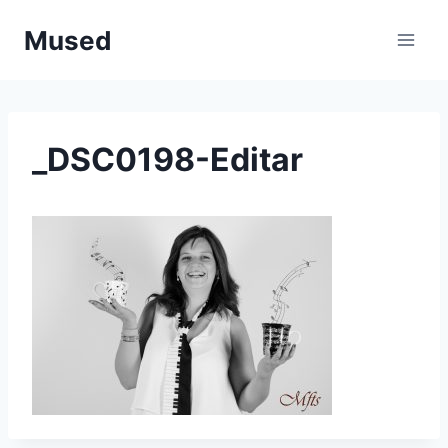
Saltar
Mused
al
contenido
_DSC0198-Editar