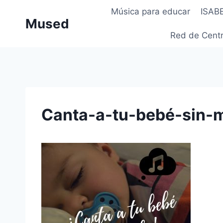
Saltar
Música para educar
ISAB
al
Mused
contenido
Red de Centr
Canta-a-tu-bebé-sin-