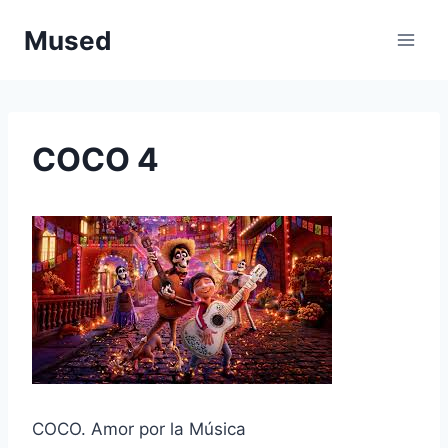
Saltar
Mused
al
contenido
COCO 4
COCO. Amor por la Música