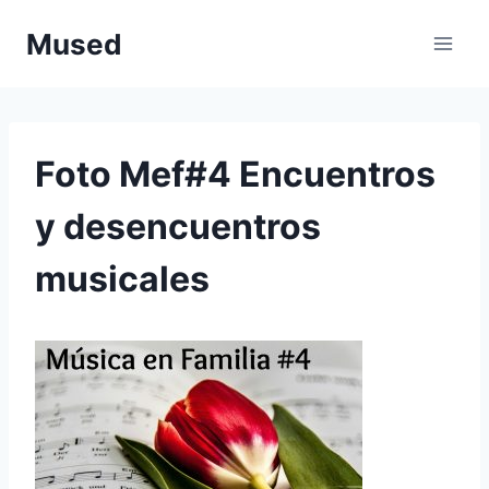
Saltar
Mused
al
contenido
Foto Mef#4 Encuentros
y desencuentros
musicales