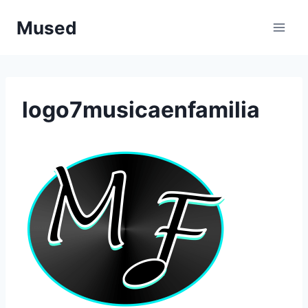
Saltar
Mused
al
contenido
logo7musicaenfamilia