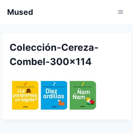
Saltar
Mused
al
contenido
Colección-Cereza-
Combel-300×114