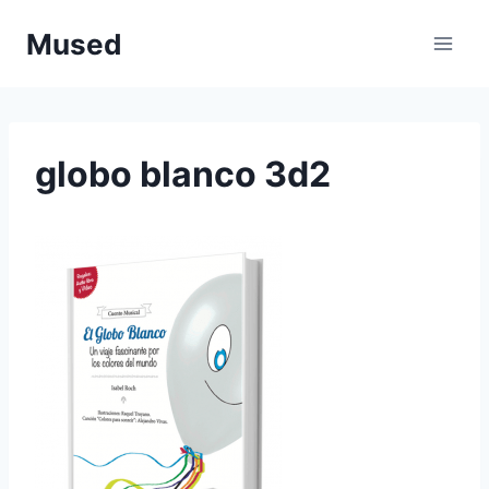
Saltar
Mused
al
contenido
globo blanco 3d2