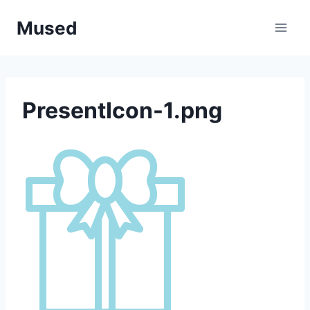
Saltar
Mused
al
contenido
PresentIcon-1.png