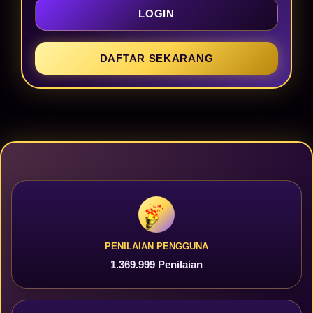
LOGIN
DAFTAR SEKARANG
Layer Popup Close
PENILAIAN PENGGUNA
1.369.999 Penilaian