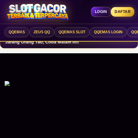
Skip
to
LOGIN
DAFTAR
content
QQEMAS
QQEMAS SLOT
QQEMAS LOGIN
QQEMAS
ZEUS QQ
QQEMAS SLOT
QQEMAS LOGIN
QQ
QQEMAS # Bocoran Pola Scatter Hitam Mahjong Ways yang
Jarang Orang Tau, Coba Malam Ini!