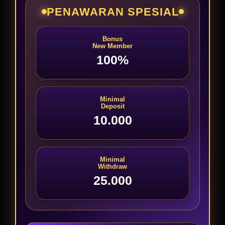
PENAWARAN SPESIAL
Bonus
New Member
100%
Minimal
Deposit
10.000
Minimal
Withdraw
25.000