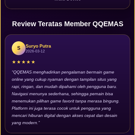
Review Teratas Member QQEMAS
Suryo Putra
S
2026-03-12
★★★★★
“QQEMAS menghadirkan pengalaman bermain game
online yang cukup nyaman dengan tampilan situs yang
rapi, ringan, dan mudah dipahami oleh pengguna baru.
Navigasi menunya sederhana, sehingga pemain bisa
menemukan pilihan game favorit tanpa merasa bingung.
Platform ini juga terasa cocok untuk pengguna yang
mencari hiburan digital dengan akses cepat dan desain
yang modern.”