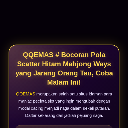
QQEMAS # Bocoran Pola
Scatter Hitam Mahjong Ways
yang Jarang Orang Tau, Coba
Malam Ini!
QQEMAS
merupakan salah satu situs idaman para
maniac pecinta slot yang ingin mengubah dengan
modal cacing menjadi naga dalam sekali putaran.
Daftar sekarang dan jadilah pejuang naga.