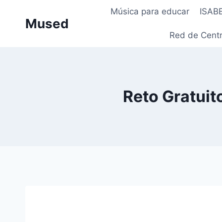
Saltar
Música para educar
ISAB
al
Mused
contenido
Red de Centr
Reto Gratu