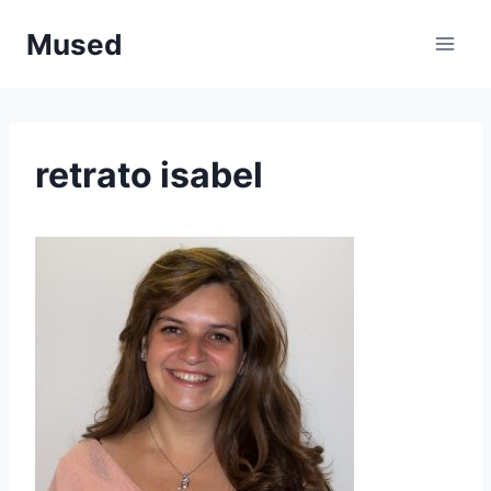
Saltar
Mused
al
contenido
retrato isabel