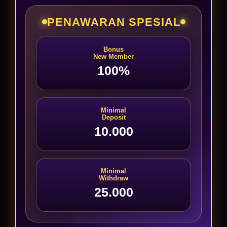
PENAWARAN SPESIAL
Bonus
New Member
100%
Minimal
Deposit
10.000
Minimal
Withdraw
25.000