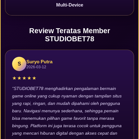
Multi-Device
Review Teratas Member
STUDIOBET78
Suryo Putra
S
2026-03-12
★★★★★
“STUDIOBET78 menghadirkan pengalaman bermain
game online yang cukup nyaman dengan tampilan situs
yang rapi, ringan, dan mudah dipahami oleh pengguna
baru. Navigasi menunya sederhana, sehingga pemain
bisa menemukan pilihan game favorit tanpa merasa
bingung. Platform ini juga terasa cocok untuk pengguna
yang mencari hiburan digital dengan akses cepat dan