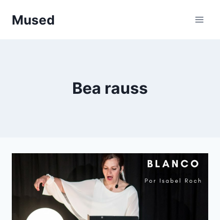
Saltar
Mused
al
contenido
Bea rauss