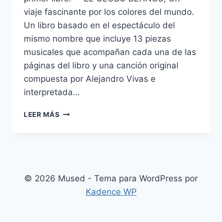
viaje fascinante por los colores del mundo.
Un libro basado en el espectáculo del
mismo nombre que incluye 13 piezas
musicales que acompañan cada una de las
páginas del libro y una canción original
compuesta por Alejandro Vivas e
interpretada…
EL
LEER MÁS
GLOBO
BLANCO.
UN
LIBRO
PARA
COMPARTIR
© 2026 Mused - Tema para WordPress por
AVENTURAS
Kadence WP
Y
MÚSICA
CON