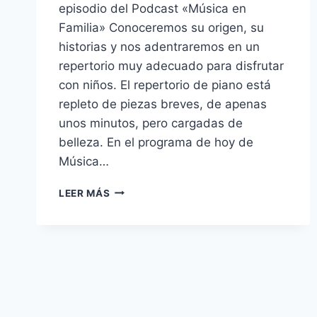
episodio del Podcast «Música en
Familia» Conoceremos su origen, su
historias y nos adentraremos en un
repertorio muy adecuado para disfrutar
con niños. El repertorio de piano está
repleto de piezas breves, de apenas
unos minutos, pero cargadas de
belleza. En el programa de hoy de
Música…
MÚSICA
LEER MÁS
EN
FAMILIA
#23.
MINIATURAS
PIANÍSTICAS
CON
CONSTANZA
LECHNER