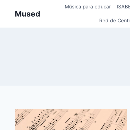
Saltar
Música para educar
ISAB
al
Mused
contenido
Red de Centr