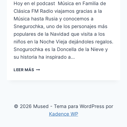
Hoy en el podcast Música en Familia de
Clásica FM Radio viajamos gracias a la
Música hasta Rusia y conocemos a
Snegurochka, uno de los personajes más
populares de la Navidad que visita a los
niños en la Noche Vieja dejándoles regalos.
Snogurochka es la Doncella de la Nieve y
su historia ha inspirado a…
MÚSICA
LEER MÁS
EN
FAMILIA
#22.
MÚSICA
RUSA
PARA
© 2026 Mused - Tema para WordPress por
LA
Kadence WP
NAVIDAD:
SNEGUROCHSKA,