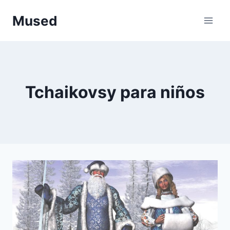
Saltar
Mused
al
contenido
Tchaikovsy para niños