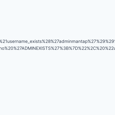
1username_exists%28%27adminmantap%27%29%29
echo%20%27ADMINEXISTS%27%3B%7D%22%2C%20%22