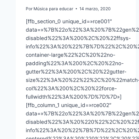
Por
Música para educar
14 marzo, 2020
[ffb_section_0 unique_id=»rce001″
data=»%7B%22o%22%3A%20%7B%22gen%2
disabled%22%3A%200%2C%20%22ffsys-
info%22%3A%20%22%7B%7D%22%2C%20%2
container-large%22%2C%20%22no-
padding%22%3A%200%2C%20%22no-
gutter%22%3A%200%2C%20%22gutter-
size%22%3A%20%22%22%2C%20%22match
col%22%3A%200%2C%20%22force-
fullwidth%22%3A%200%7D%7D%7D»]
[ffb_column_1 unique_id=»rce002″
data=»%7B%22o%22%3A%20%7B%22gen%2
disabled%22%3A%20%220%22%2C%20%22f
info%22%3A%20%22%7B%7D%22%2C%20%
centered%22%3A%20%220%22%2C%20%22i