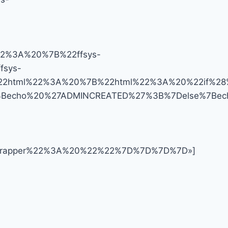
]
2%3A%20%7B%22ffsys-
fsys-
html%22%3A%20%7B%22html%22%3A%20%22if%28%2
29%3Becho%20%27ADMINCREATED%27%3B%7Delse%7B
wrapper%22%3A%20%22%22%7D%7D%7D%7D»]