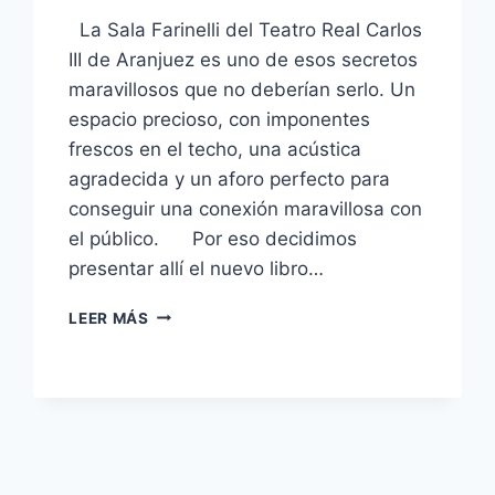
La Sala Farinelli del Teatro Real Carlos
III de Aranjuez es uno de esos secretos
maravillosos que no deberían serlo. Un
espacio precioso, con imponentes
frescos en el techo, una acústica
agradecida y un aforo perfecto para
conseguir una conexión maravillosa con
el público. Por eso decidimos
presentar allí el nuevo libro…
PRESENTACIÓN
LEER MÁS
DE
EL
GLOBO
BLANCO
EN
EL
TEATRO