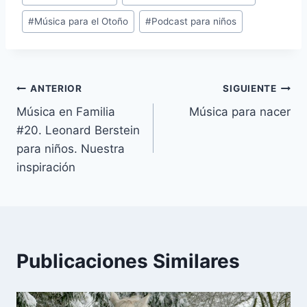
de
#
Música para el Otoño
#
Podcast para niños
la
entrada:
Navegación
ANTERIOR
SIGUIENTE
Música en Familia
Música para nacer
de
#20. Leonard Berstein
entradas
para niños. Nuestra
inspiración
Publicaciones Similares